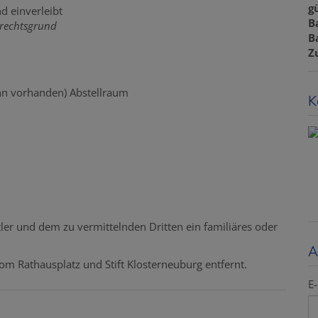
gü
 einverleibt
B
recht
s
grund
B
Z
nn vorhanden) Abstellraum
K
ler und dem zu vermittelnden Dritten ein familiäres oder
A
m Rathausplatz und Stift Klosterneuburg entfernt.
E-