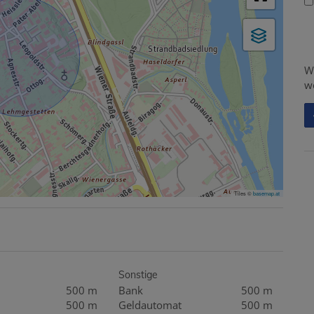
W
w
Tiles ©
basemap.at
Sonstige
500 m
Bank
500 m
500 m
Geldautomat
500 m