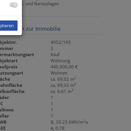
zgl. 20% USt. und Barauslagen
ptieren
asisdaten zur Immobilie
bjektnr.
4952/193
immer
3
ermarktungsart
Kauf
bjektart
Wohnung
aufpreis
440.000,00 €
utzungsart
Wohnen
2
läche
ca. 69,02 m
2
ohnfläche
ca. 69,02 m
2
alkonfläche
ca. 6,61 m
äder
1
C
1
alkone
1
eller
1
2
WB
B, 39.25 kWh/m
a
GEE
A, 0,78