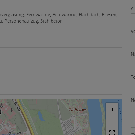
A
hverglasung
Fernwärme
Fernwärme
Flachdach
Fliesen
t
Personenaufzug
Stahlbeton
V
N
T
N
+
−