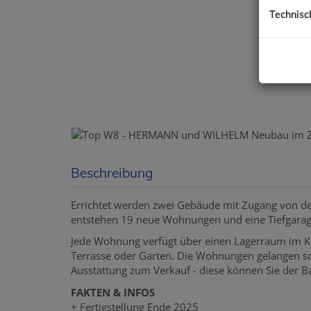
Technisc
Beschreibung
Errichtet werden zwei Gebäude mit Zugang von d
entstehen 19 neue Wohnungen und eine Tiefgarage
Jede Wohnung verfügt über einen Lagerraum im Ke
Terrasse oder Garten. Die Wohnungen gelangen sc
Ausstattung zum Verkauf - diese können Sie der 
FAKTEN & INFOS
+ Fertigstellung Ende 2025