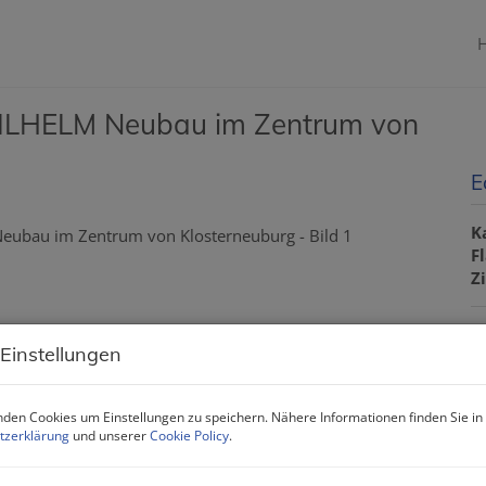
LHELM Neubau im Zentrum von
E
K
F
Z
P
 Einstellungen
K
den Cookies um Einstellungen zu speichern. Nähere Informationen finden Sie in
tzerklärung
und unserer
Cookie Policy
.
P
V