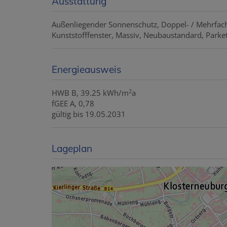
Ausstattung
Außenliegender Sonnenschutz
Doppel- / Mehrfac
Kunststofffenster
Massiv
Neubaustandard
Parket
Energieausweis
2
HWB
B, 39.25 kWh/m
a
fGEE
A, 0,78
gültig bis
19.05.2031
Lageplan