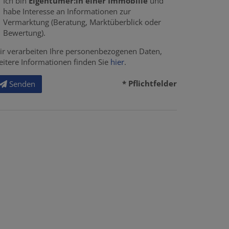
Ich bin
Eigentümer:in einer Immobilie
und
habe Interesse an Informationen zur
Vermarktung (Beratung, Marktüberblick oder
Bewertung).
ir verarbeiten Ihre personenbezogenen Daten,
eitere Informationen finden Sie
hier
.
* Pflichtfelder
Senden