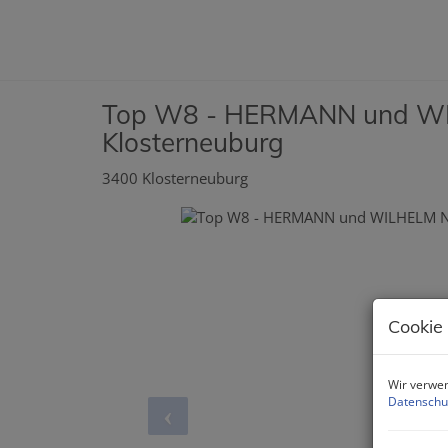
Top W8 - HERMANN und WI
Klosterneuburg
3400 Klosterneuburg
Cookie
Wir verwen
Datenschu