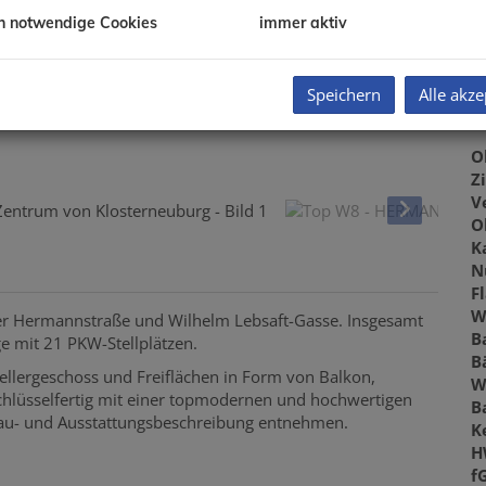
z
h notwendige Cookies
immer aktiv
Speichern
Alle akze
B
O
Z
V
O
K
N
F
W
er Hermannstraße und Wilhelm Lebsaft-Gasse. Insgesamt
B
 mit 21 PKW-Stellplätzen.
B
llergeschoss und Freiflächen in Form von Balkon,
W
hlüsselfertig mit einer topmodernen und hochwertigen
B
Bau- und Ausstattungsbeschreibung entnehmen.
K
H
f