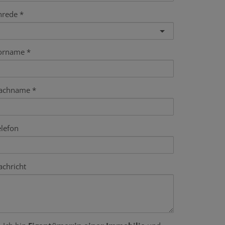
nrede
orname
achname
elefon
achricht