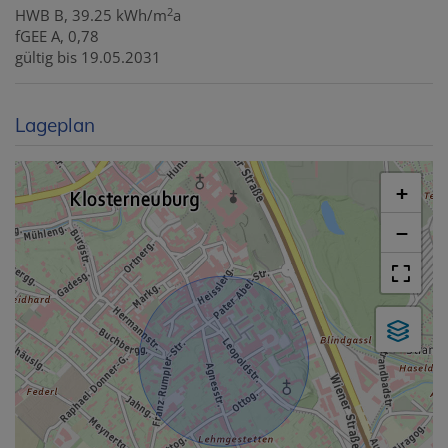
2
HWB
B, 39.25 kWh/m
a
fGEE
A, 0,78
gültig bis
19.05.2031
Lageplan
+
−