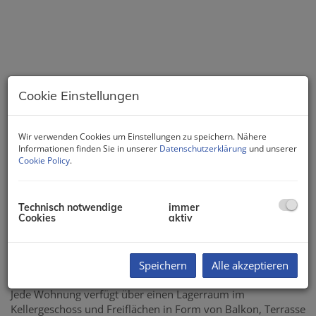
Cookie Einstellungen
Wir verwenden Cookies um Einstellungen zu speichern. Nähere
Informationen finden Sie in unserer
Datenschutzerklärung
und unserer
Cookie Policy
.
Beschreibung
Technisch notwendige
immer
Cookies
aktiv
Errichtet werden zwei Gebäude mit Zugang von der
Hermannstraße und Wilhelm Lebsaft-Gasse. Insgesamt
entstehen 19 neue Wohnungen und eine Tiefgarage mit 21
Speichern
Alle akzeptieren
PKW-Stellplätzen.
Jede Wohnung verfügt über einen Lagerraum im
Kellergeschoss und Freiflächen in Form von Balkon, Terrasse