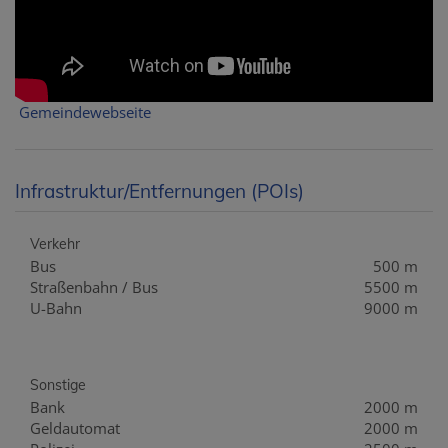
Gemeindewebseite
Infrastruktur/Entfernungen (POIs)
Verkehr
Bus
500 m
Straßenbahn / Bus
5500 m
U-Bahn
9000 m
Sonstige
Bank
2000 m
Geldautomat
2000 m