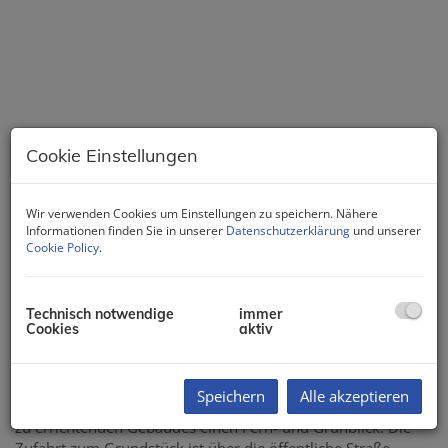
Cookie Einstellungen
Wir verwenden Cookies um Einstellungen zu speichern. Nähere
Informationen finden Sie in unserer
Datenschutzerklärung
und unserer
Cookie Policy
.
Beschreibung
Technisch notwendige
immer
Cookies
aktiv
Objektbeschreibung
Attraktives Baugrundstück in idyllischer Ortsrandlage von
Klein Engersdorf (gehört zur Gemeinde Bisamberg). Der
Speichern
Alle akzeptieren
Grund liegt erhöht und ermöglicht dem 1. OG bzw. DG des
zu errichtenden Gebäudes einen Fern- und Grünblick. Die
Zufahrt zum Grundstück ist über die öffentliche Straße