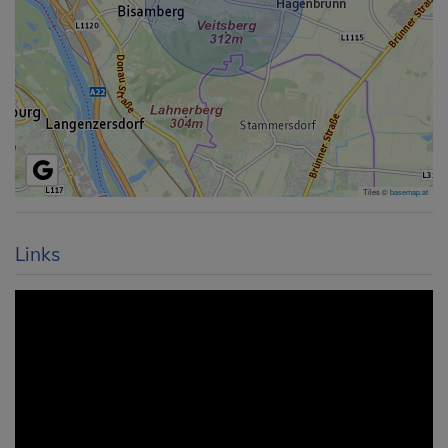
Tiles ©
basemap.at
Links