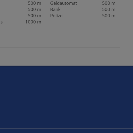
500 m
Geldautomat
500 m
500 m
Bank
500 m
500 m
Polizei
500 m
us
1000 m