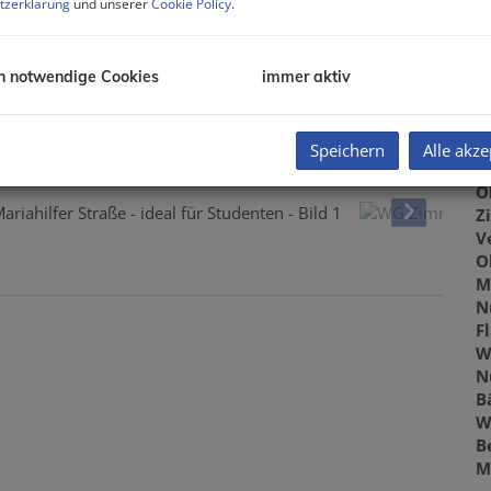
tzerklärung
und unserer
Cookie Policy
.
P
de
h notwendige Cookies
immer aktiv
B
Speichern
Alle akze
O
Z
V
O
M
N
F
W
N
B
W
B
M