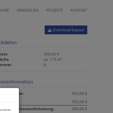
HOME
IMMOBILIEN
PROJEKTE
KONTAKT
Download Expose
ckdaten
iete
350,00 €
2
läche
ca. 115 m
immer
6
reisinformation
esamtmiete:
350,00 €
iete:
350,00 €
onatliche Gesamtbelastung:
350,00 €
 unserer