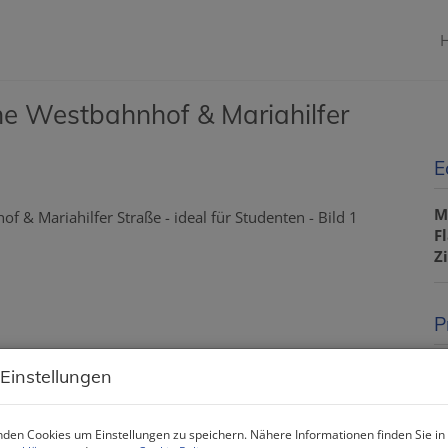
e Westbahnhof & Mariahilfer
E
M
F
Z
P
G
 Einstellungen
M
m
den Cookies um Einstellungen zu speichern. Nähere Informationen finden Sie in