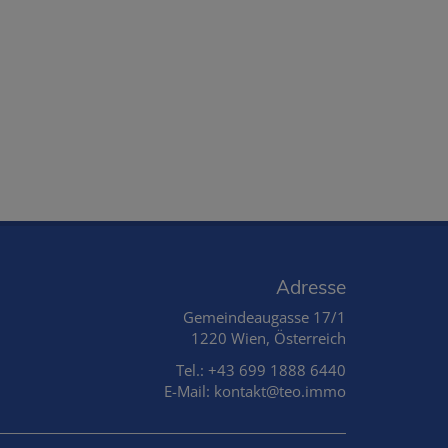
Adresse
Gemeindeaugasse 17/1
1220 Wien, Österreich
Tel.:
+43 699 1888 6440
E-Mail: kontakt@teo.immo