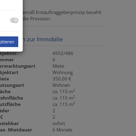
rovision:
Gemäß Erstauftraggeberprinzip bezahlt
r Abgeber die Provision.
asisdaten zur Immobilie
ptieren
bjektnr.
4952/486
immer
6
ermarktungsart
Miete
bjektart
Wohnung
iete
350,00 €
utzungsart
Wohnen
2
läche
ca. 115 m
2
ohnfläche
ca. 115 m
2
utzfläche
ca. 115 m
äder
2
C
2
eziehbar
sofort
ax. Mietdauer
6 Monate