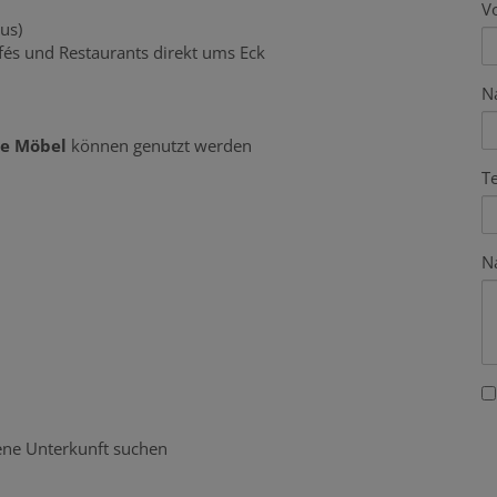
V
us)
afés und Restaurants direkt ums Eck
N
ne Möbel
können genutzt werden
T
N
ene Unterkunft suchen