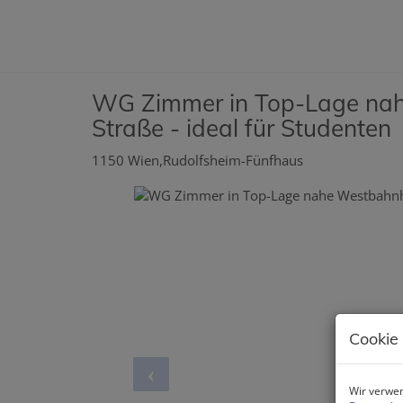
WG Zimmer in Top-Lage nah
Straße - ideal für Studenten
1150 Wien,Rudolfsheim-Fünfhaus
Cookie
Wir verwen