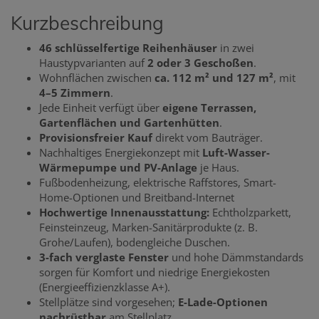
Kurzbeschreibung
46 schlüsselfertige Reihenhäuser
in zwei
Haustypvarianten auf
2 oder 3 Geschoßen
.
Wohnflächen zwischen
ca. 112 m² und 127 m²
, mit
4–5 Zimmern
.
Jede Einheit verfügt über
eigene Terrassen,
Gartenflächen und Gartenhütten
.
Provisionsfreier Kauf
direkt vom Bauträger.
Nachhaltiges Energiekonzept mit
Luft-Wasser-
Wärmepumpe und PV-Anlage
je Haus.
Fußbodenheizung, elektrische Raffstores, Smart-
Home-Optionen und Breitband-Internet
Hochwertige Innenausstattung:
Echtholzparkett,
Feinsteinzeug, Marken-Sanitärprodukte (z. B.
Grohe/Laufen), bodengleiche Duschen.
3-fach verglaste Fenster
und hohe Dämmstandards
sorgen für Komfort und niedrige Energiekosten
(Energieeffizienzklasse A+).
Stellplätze sind vorgesehen;
E-Lade-Optionen
nachrüstbar
am Stellplatz.