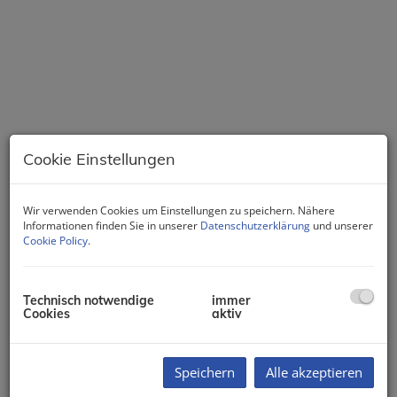
Cookie Einstellungen
Wir verwenden Cookies um Einstellungen zu speichern. Nähere
Beschreibung
Informationen finden Sie in unserer
Datenschutzerklärung
und unserer
Cookie Policy
.
360°-Tour auf Anfrage erhätlich:
Technisch notwendige
immer
Senden Sie eine formlose
Cookies
aktiv
Anfragen und gerne erhalten Sie
binnen weniger Minuten einen Link
Speichern
Alle akzeptieren
zur 360°-Online Besichtigung