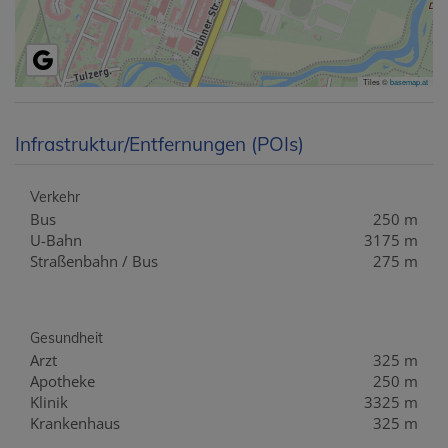
Tiles ©
basemap.at
Infrastruktur/Entfernungen (POIs)
Verkehr
Bus
250 m
U-Bahn
3175 m
Straßenbahn / Bus
275 m
Gesundheit
Arzt
325 m
Apotheke
250 m
Klinik
3325 m
Krankenhaus
325 m