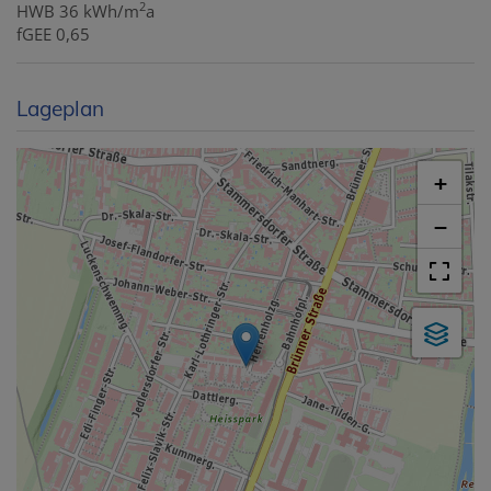
2
HWB
36 kWh/m
a
fGEE
0,65
Lageplan
+
−