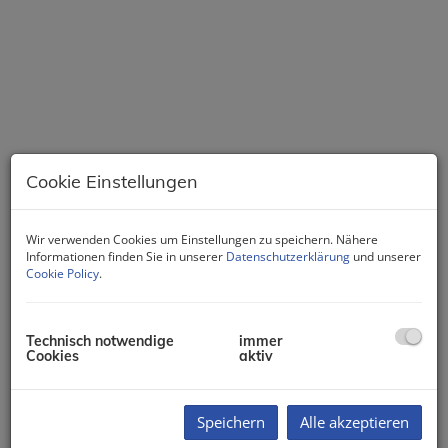
Cookie Einstellungen
Wir verwenden Cookies um Einstellungen zu speichern. Nähere
Beschreibung
Informationen finden Sie in unserer
Datenschutzerklärung
und unserer
Cookie Policy
.
360°-Tour auf Anfrage erhätlich:
Senden Sie eine formlose
Technisch notwendige
immer
Cookies
aktiv
Anfragen und gerne erhalten Sie
binnen weniger Minuten einen Link
Speichern
Alle akzeptieren
zur 360°-Online Besichtigung