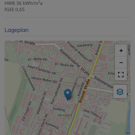
2
HWB
36 kWh/m
a
fGEE
0,65
Lageplan
+
−