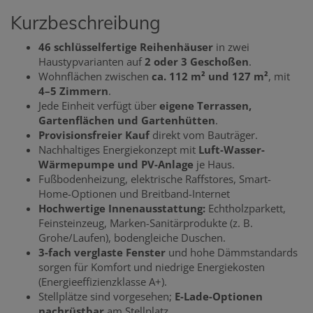
Kurzbeschreibung
46 schlüsselfertige Reihenhäuser
in zwei
Haustypvarianten auf
2 oder 3 Geschoßen
.
Wohnflächen zwischen
ca. 112 m² und 127 m²
, mit
4–5 Zimmern
.
Jede Einheit verfügt über
eigene Terrassen,
Gartenflächen und Gartenhütten
.
Provisionsfreier Kauf
direkt vom Bauträger.
Nachhaltiges Energiekonzept mit
Luft-Wasser-
Wärmepumpe und PV-Anlage
je Haus.
Fußbodenheizung, elektrische Raffstores, Smart-
Home-Optionen und Breitband-Internet
Hochwertige Innenausstattung:
Echtholzparkett,
Feinsteinzeug, Marken-Sanitärprodukte (z. B.
Grohe/Laufen), bodengleiche Duschen.
3-fach verglaste Fenster
und hohe Dämmstandards
sorgen für Komfort und niedrige Energiekosten
(Energieeffizienzklasse A+).
Stellplätze sind vorgesehen;
E-Lade-Optionen
nachrüstbar
am Stellplatz.