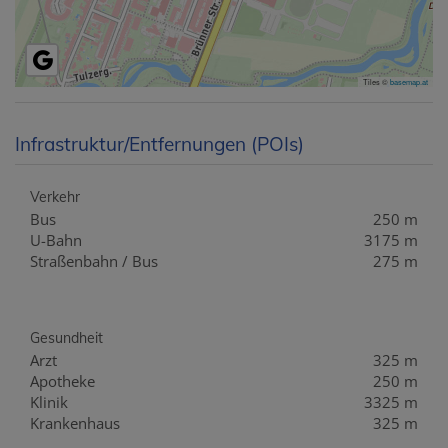
Tiles ©
basemap.at
Infrastruktur/Entfernungen (POIs)
Verkehr
Bus
250 m
U-Bahn
3175 m
Straßenbahn / Bus
275 m
Gesundheit
Arzt
325 m
Apotheke
250 m
Klinik
3325 m
Krankenhaus
325 m