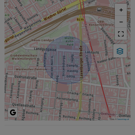
+
−
Tiles ©
basemap.at