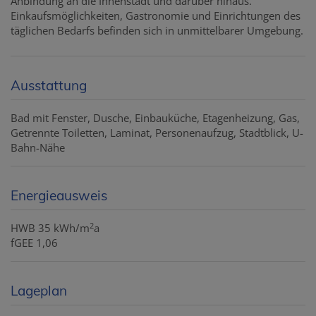
Anbindung an die Innenstadt und darüber hinaus.
Einkaufsmöglichkeiten, Gastronomie und Einrichtungen des
täglichen Bedarfs befinden sich in unmittelbarer Umgebung.
Ausstattung
Bad mit Fenster
Dusche
Einbauküche
Etagenheizung
Gas
Getrennte Toiletten
Laminat
Personenaufzug
Stadtblick
U-
Bahn-Nähe
Energieausweis
2
HWB
35 kWh/m
a
fGEE
1,06
Lageplan