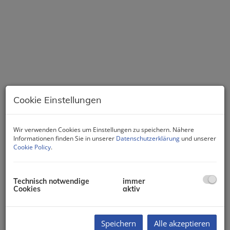
Cookie Einstellungen
Wir verwenden Cookies um Einstellungen zu speichern. Nähere
Informationen finden Sie in unserer
Datenschutzerklärung
und unserer
360 Tour
Cookie Policy
.
Beschreibung
Technisch notwendige
immer
Die Wohnung befindet sich im
3. Stock eines Wohnhauses
Cookies
aktiv
in zentraler Lage des 10. Wiener Gemeindebezirks. Die
Wohnfläche beträgt
ca. 50 m²
und verteilt sich auf zwei
Zimmer, eine separate Küche, ein Badezimmer, ein
Speichern
Alle akzeptieren
separates WC sowie einen Vorraum.