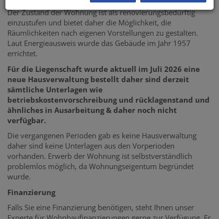
Der Zustand der Wohnung ist als renovierungsbedürftig
einzustufen und bietet daher die Möglichkeit, die
Räumlichkeiten nach eigenen Vorstellungen zu gestalten.
Laut Energieausweis wurde das Gebäude im Jahr 1957
errichtet.
Für die Liegenschaft wurde aktuell im Juli 2026 eine
neue Hausverwaltung bestellt daher sind derzeit
sämtliche Unterlagen wie
betriebskostenvorschreibung und rücklagenstand und
ähnliches in Ausarbeitung & daher noch nicht
verfügbar.
Die vergangenen Perioden gab es keine Hausverwaltung
daher sind keine Unterlagen aus den Vorperioden
vorhanden. Erwerb der Wohnung ist selbstverständlich
problemlos möglich, da Wohnungseigentum begründet
wurde.
Finanzierung
Falls Sie eine Finanzierung benötigen, steht Ihnen unser
Experte für Wohnbaufinanzierungen gerne zur Verfügung. Er