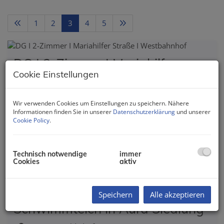
1
2
3
4
5
DG I 2-Zimmer I Mariahilfer
Cookie Einstellungen
Straße I Westbahnhof
1150 Wien
Wir verwenden Cookies um Einstellungen zu speichern. Nähere
Informationen finden Sie in unserer
Datenschutzerklärung
und unserer
Cookie Policy
.
Zimmer
Fläche
Kaufpreis
2
2
ca. 55 m
199.000,00 €
Technisch notwendige
immer
Cookies
aktiv
Helle Maisonette am
Speichern
Alle akzeptieren
Schwimmteich in Aura Siedlung